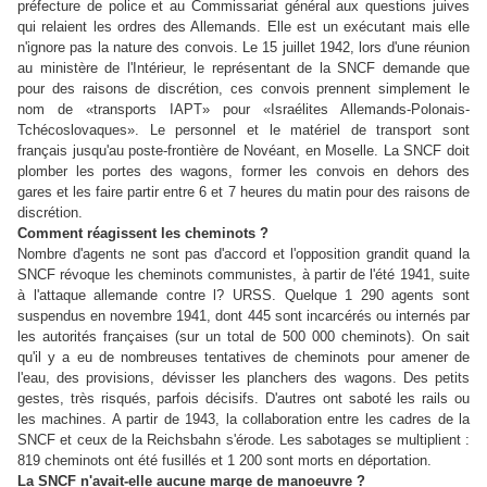
préfecture de police et au Commissariat général aux questions juives
qui relaient les ordres des Allemands. Elle est un exécutant mais elle
n'ignore pas la nature des convois. Le 15 juillet 1942, lors d'une réunion
au ministère de l'Intérieur, le représentant de la SNCF demande que
pour des raisons de discrétion, ces convois prennent simplement le
nom de «transports IAPT» pour «Israélites Allemands-Polonais-
Tchécoslovaques». Le personnel et le matériel de transport sont
français jusqu'au poste-frontière de Novéant, en Moselle. La SNCF doit
plomber les portes des wagons, former les convois en dehors des
gares et les faire partir entre 6 et 7 heures du matin pour des raisons de
discrétion.
Comment réagissent les cheminots ?
Nombre d'agents ne sont pas d'accord et l'opposition grandit quand la
SNCF révoque les cheminots communistes, à partir de l'été 1941, suite
à l'attaque allemande contre l? URSS. Quelque 1 290 agents sont
suspendus en novembre 1941, dont 445 sont incarcérés ou internés par
les autorités françaises (sur un total de 500 000 cheminots). On sait
qu'il y a eu de nombreuses tentatives de cheminots pour amener de
l'eau, des provisions, dévisser les planchers des wagons. Des petits
gestes, très risqués, parfois décisifs. D'autres ont saboté les rails ou
les machines. A partir de 1943, la collaboration entre les cadres de la
SNCF et ceux de la Reichsbahn s'érode. Les sabotages se multiplient :
819 cheminots ont été fusillés et 1 200 sont morts en déportation.
La SNCF n'avait-elle aucune marge de manoeuvre ?