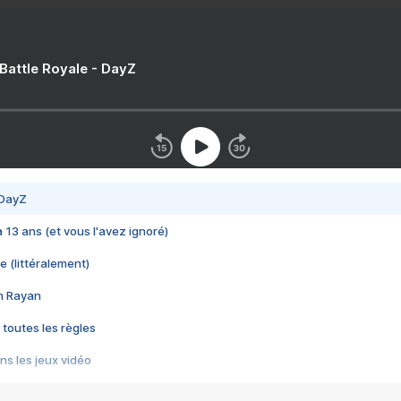
 Battle Royale - DayZ
 DayZ
 a 13 ans (et vous l'avez ignoré)
e (littéralement)
im Rayan
 toutes les règles
s les jeux vidéo
us choquant de Rockstar ? - Le scandale BULLY