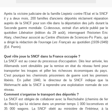
Après la victoire judiciaire de la famille Liepietz contre l'Etat et la SNCF
il y a deux mois, 200 familles d'anciens déportés réclament réparation
auprès de la SNCF pour son rôle dans la déportation des juifs durant la
Seconde guerre mondiale. Ci-dessous, extrait d'un article publié par le
quotidien
Libération
(édition du 29 août), interrogeant l'historien Eric
Alary, chercheur associé au Centre d'histoire de Sciences-Po Paris, qui
a dirigé la rédaction de l'ouvrage
Les Français au quotidien (1939-1949)
(Ed. Perrin).
Quel rôle joue la SNCF dans la France occupée ?
La SNCF est au coeur du processus d'occupation. Dès leur arrivée, les
Allemands sont obnubilés par la remise en état du réseau ferré pour
transporter les troupes et piller les richesses économiques du pays.
C'est pourquoi les cheminots prisonniers de guerre sont les premiers
libérés. En juillet 1940, le directeur de la SNCF indique que la
Wehrmacht aide la SNCF à reprendre une exploitation normale de son
réseau.
Comment s'organise le transport des déportés ?
La SNCF est obligée de collaborer avec la Reichsbahn (chemins de fer
du Reich) qui lui réclame dans un premier temps 1 000 locomotives et
35 000 wagons. La SNCF obéit au ministère de l'Intérieur, à la