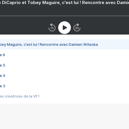
 DiCaprio et Tobey Maguire, c'est lui ! Rencontre avec Dam
bey Maguire, c'est lui ! Rencontre avec Damien Witecka
e 6
e 5
e 4
e 3
s créatrices de la VF !
e 2
e 1
e Mektoub My Love arrive enfin ! Rencontre avec Shaïn Boumedine et Sal