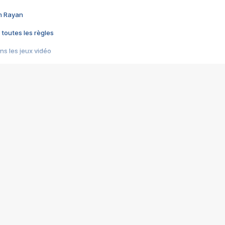
im Rayan
 toutes les règles
s les jeux vidéo
us choquant de Rockstar ? - Le scandale BULLY
e plus moche de Steam
du RÊVE tourne au CAUCHEMAR
pendant 8 heures
it… à tort
umiliés par un jeu vidéo
ire - Final Fantasy 8
ti un empire - Age of Empires
story DOFUS