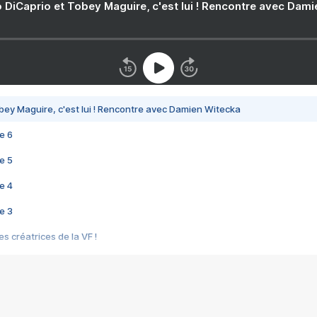
 DiCaprio et Tobey Maguire, c'est lui ! Rencontre avec Dam
bey Maguire, c'est lui ! Rencontre avec Damien Witecka
e 6
e 5
e 4
e 3
s créatrices de la VF !
e 2
e 1
e Mektoub My Love arrive enfin ! Rencontre avec Shaïn Boumedine et Sal