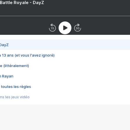
 Battle Royale - DayZ
 DayZ
 a 13 ans (et vous l'avez ignoré)
e (littéralement)
im Rayan
 toutes les règles
s les jeux vidéo
us choquant de Rockstar ? - Le scandale BULLY
e plus moche de Steam
du RÊVE tourne au CAUCHEMAR