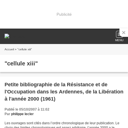
Publicité
MENU
Accueil
» "cellule xiii"
"cellule xiii"
Petite bibliographie de la Résistance et de
l'Occupation dans les Ardennes, de la Libération
à l'année 2000 (1961)
Publié le 05/10/2007 à 11:02
Par
philippe lecler
Les ouvrages sont cités dans l’ordre chronologique de leur publication. Le
choix des limites chronologiques est assez arbitraire, l’année 2000 a le