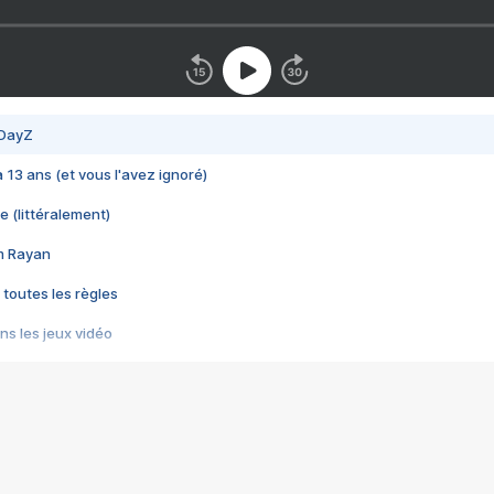
 DayZ
 a 13 ans (et vous l'avez ignoré)
e (littéralement)
im Rayan
 toutes les règles
s les jeux vidéo
us choquant de Rockstar ? - Le scandale BULLY
e plus moche de Steam
du RÊVE tourne au CAUCHEMAR
pendant 8 heures