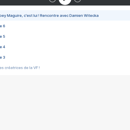
bey Maguire, c'est lui ! Rencontre avec Damien Witecka
e 6
e 5
e 4
e 3
s créatrices de la VF !
e 2
e 1
e Mektoub My Love arrive enfin ! Rencontre avec Shaïn Boumedine et Sal
i : après Toni en famille
elle réalise le bouleversant Dites lui que je l'aime