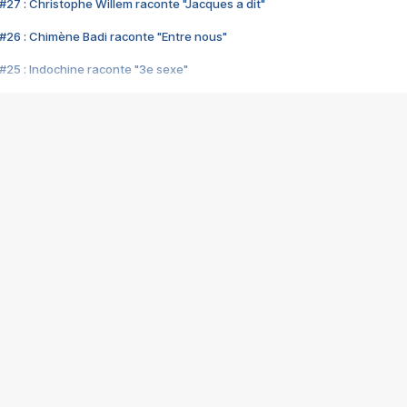
#27 : Christophe Willem raconte "Jacques a dit"
#26 : Chimène Badi raconte "Entre nous"
#25 : Indochine raconte "3e sexe"
#24 : Zaho raconte "C'est chelou"
#23 : Patrick Bruel raconte "Au café des délices"
#22 : Kyo raconte "Le chemin"
#21 : Nolwenn Leroy raconte "Cassé"
#20 : Patrick Hernandez raconte "Born to be alive"
#19 : Lorie raconte "Près de moi"
#18 : Michael Jones raconte "A nos actes manqués" (avec Jean-Jacque
#17 : Khaled raconte "Aïcha"
#16 : Corneille raconte "Parce qu'on vient de loin"
#15 : Indochine raconte "L'aventurier"