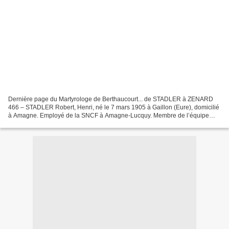
Dernière page du Martyrologe de Berthaucourt... de STADLER à ZENARD
466 – STADLER Robert, Henri, né le 7 mars 1905 à Gaillon (Eure), domicilié
à Amagne. Employé de la SNCF à Amagne-Lucquy. Membre de l’équipe
Plan vert de la gare d’Amagne-Lucquy, arrêté...