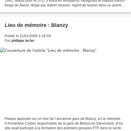
1942, requis pour le STO, il entra en résistance, rejoignant le maquis franco-
belge du Banel, dirigé par Adelin Husson. Agent de liaison dans un premier
temps, puis chef de groupe,...
Lieu de mémoire : Blanzy
Publié le 21/01/2006 à 18:59
Par
philippe lecler
Plaque apposée sur un mur de l’ancienne gare de Blanzy, en la mémoire
d’Armantine Carlier, responsable de la gare de Blanzy-la-Salonnaise, d’où
elle avait participé à la formation des premiers groupes FTP dans le secteur.