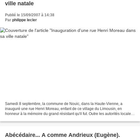
ville natale
Publié le 15/09/2007 à 14:38
Par
philippe lecler
Samedi 8 septembre, la commune de Nouic, dans la Haute-Vienne, a
inauguré une rue Henri Moreau, enfant de ce village du Limousin, en
honneur à la mémoire du grand résistant qu'il fut. Outre les autorités locales
et les représentants des associations patriotiques,...
Abécédaire... A comme Andrieux (Eugène).