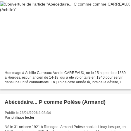
Hommage à Achille Carreaux Achille CARREAUX, né le 15 septembre 1889
à Hierges, est un ancien de 14-18, qui a été volontaire en 1940 pour servir
dans une unité combattante. En juin de cette année là, lors de la défaite, il
échappe à l ‘ennemi et rejoint...
Abécédaire... P comme Polèse (Armand)
Publié le 28/04/2006 à 08:34
Par
philippe lecler
Né le 31 octobre 1921 à Rimogne, Armand Polèse habitait Linay lorsque, en