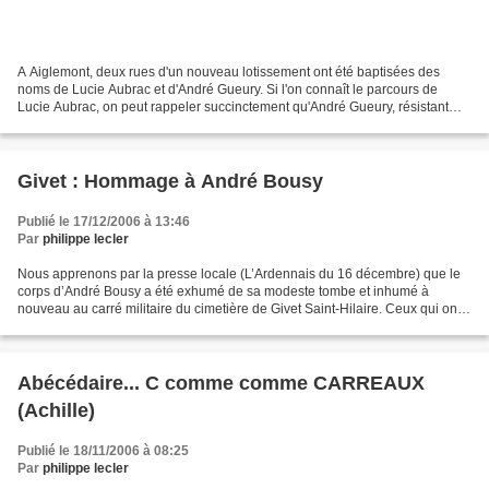
A Aiglemont, deux rues d'un nouveau lotissement ont été baptisées des
noms de Lucie Aubrac et d'André Gueury. Si l'on connaît le parcours de
Lucie Aubrac, on peut rappeler succinctement qu'André Gueury, résistant
ardennais, fut le chef de secteur FFI...
Givet : Hommage à André Bousy
Publié le 17/12/2006 à 13:46
Par
philippe lecler
Nous apprenons par la presse locale (L’Ardennais du 16 décembre) que le
corps d’André Bousy a été exhumé de sa modeste tombe et inhumé à
nouveau au carré militaire du cimetière de Givet Saint-Hilaire. Ceux qui ont
lu Article 75 se souviennent peut-être...
Abécédaire... C comme comme CARREAUX
(Achille)
Publié le 18/11/2006 à 08:25
Par
philippe lecler