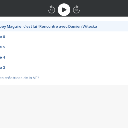
bey Maguire, c'est lui ! Rencontre avec Damien Witecka
e 6
e 5
e 4
e 3
s créatrices de la VF !
e 2
e 1
e Mektoub My Love arrive enfin ! Rencontre avec Shaïn Boumedine et Sal
i : après Toni en famille