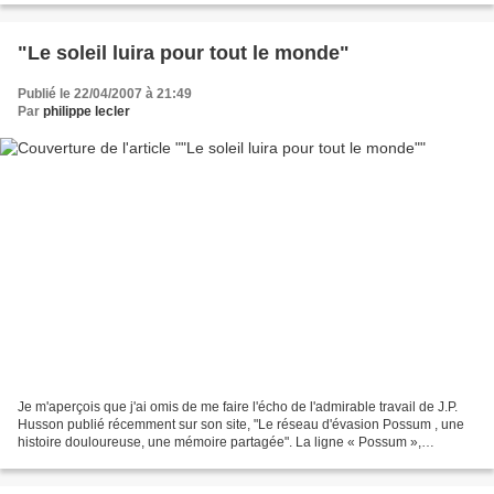
"Le soleil luira pour tout le monde"
Publié le 22/04/2007 à 21:49
Par
philippe lecler
Je m'aperçois que j'ai omis de me faire l'écho de l'admirable travail de J.P.
Husson publié récemment sur son site, "Le réseau d'évasion Possum , une
histoire douloureuse, une mémoire partagée". La ligne « Possum »,
dénommée « Mission Martin » en Belgique...