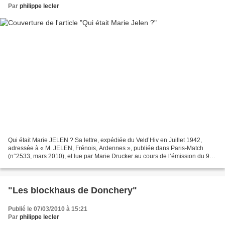
Par
philippe lecler
Qui était Marie JELEN ? Sa lettre, expédiée du Veld’Hiv en Juillet 1942,
adressée à « M. JELEN, Frénois, Ardennes », publiée dans Paris-Match
(n°2533, mars 2010), et lue par Marie Drucker au cours de l’émission du 9
mars consacrée à la sortie du film...
"Les blockhaus de Donchery"
Publié le 07/03/2010 à 15:21
Par
philippe lecler