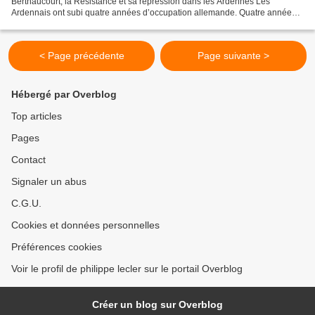
Berthaucourt, la Résistance et sa répression dans les Ardennes Les
Ardennais ont subi quatre années d’occupation allemande. Quatre années
pendant lesquelles le sentiment patriotique s’exprima...
< Page précédente
Page suivante >
Hébergé par Overblog
Top articles
Pages
Contact
Signaler un abus
C.G.U.
Cookies et données personnelles
Préférences cookies
Voir le profil de philippe lecler sur le portail Overblog
Créer un blog sur Overblog