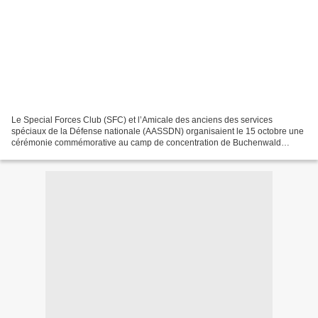
Le Special Forces Club (SFC) et l’Amicale des anciens des services
spéciaux de la Défense nationale (AASSDN) organisaient le 15 octobre une
cérémonie commémorative au camp de concentration de Buchenwald
(Allemagne). À cette occasion, chaque délégation,...