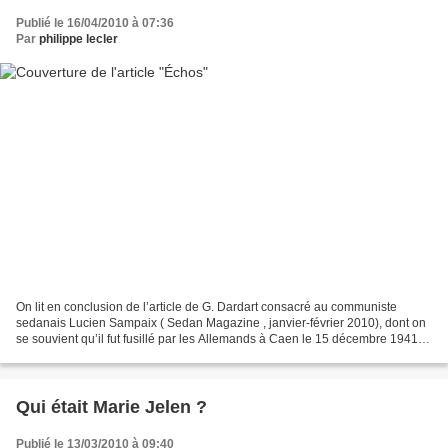
Publié le 16/04/2010 à 07:36
Par
philippe lecler
On lit en conclusion de l’article de G. Dardart consacré au communiste
sedanais Lucien Sampaix ( Sedan Magazine , janvier-février 2010), dont on
se souvient qu’il fut fusillé par les Allemands à Caen le 15 décembre 1941 :
« Nous pouvons légitimement nous...
Qui était Marie Jelen ?
Publié le 13/03/2010 à 09:40