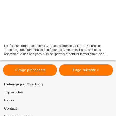
Le résistant ardennais Pierre Cartelet est mort le 27 juin 1944 près de
Toulouse, sommairement exécuté par les Allemands. La presse nous
apprend que des analyses ADN ont permis d'identifer formellement son
corps parmi les suppliciés du bois de la Reulle...
< Page précédente
Page suivante >
Hébergé par Overblog
Top articles
Pages
Contact