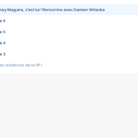
bey Maguire, c'est lui ! Rencontre avec Damien Witecka
e 6
e 5
e 4
e 3
s créatrices de la VF !
e 2
e 1
e Mektoub My Love arrive enfin ! Rencontre avec Shaïn Boumedine et Sal
i : après Toni en famille
elle réalise le bouleversant Dites lui que je l'aime
ais ! Rencontre autour de Vie privée de Rebecca Zlotowski