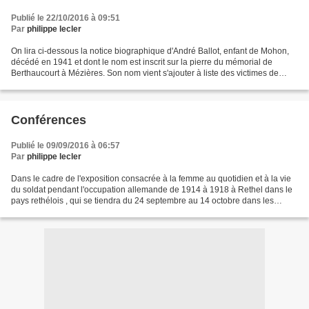
Publié le 22/10/2016 à 09:51
Par
philippe lecler
On lira ci-dessous la notice biographique d'André Ballot, enfant de Mohon,
décédé en 1941 et dont le nom est inscrit sur la pierre du mémorial de
Berthaucourt à Mézières. Son nom vient s'ajouter à liste des victimes de
l'occupation nazie en France recensées...
Conférences
Publié le 09/09/2016 à 06:57
Par
philippe lecler
Dans le cadre de l'exposition consacrée à la femme au quotidien et à la vie
du soldat pendant l'occupation allemande de 1914 à 1918 à Rethel dans le
pays rethélois , qui se tiendra du 24 septembre au 14 octobre dans les
salons de l'hôtel de ville de Rethel,...