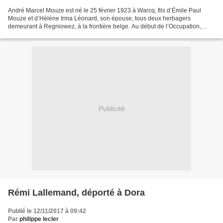
André Marcel Mouze est né le 25 février 1923 à Warcq, fils d’Émile Paul
Mouze et d’Hélène Irma Léonard, son épouse, tous deux herbagers
demeurant à Regniowez, à la frontière belge. Au début de l’Occupation,
André Mouze est ouvrier agricole, célibataire....
Publicité
Rémi Lallemand, déporté à Dora
Publié le 12/11/2017 à 09:42
Par
philippe lecler