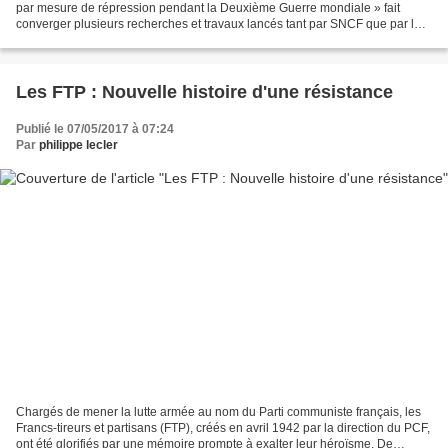
par mesure de répression pendant la Deuxième Guerre mondiale » fait
converger plusieurs recherches et travaux lancés tant par SNCF que par les
associations de cheminots et leurs...
Les FTP : Nouvelle histoire d'une résistance
Publié le 07/05/2017 à 07:24
Par
philippe lecler
Chargés de mener la lutte armée au nom du Parti communiste français, les
Francs-tireurs et partisans (FTP), créés en avril 1942 par la direction du PCF,
ont été glorifiés par une mémoire prompte à exalter leur héroïsme. De