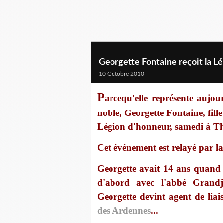
Georgette Fontaine reçoit la L
10 Octobre 2010
P
arcequ'elle représente aujou
noble, Georgette Fontaine, fill
Légion d'honneur, samedi à Th
Cet événement est relayé par l
Georgette avait 14 ans quand s
d'abord avec l'abbé Gran
Georgette devint agent de li
des Ardennes
...