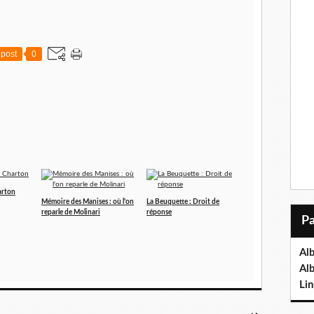
post
0
arton
Mémoire des Manises : où l'on
La Beuquette : Droit de
reparle de Molinari
réponse
Al
Al
Lin