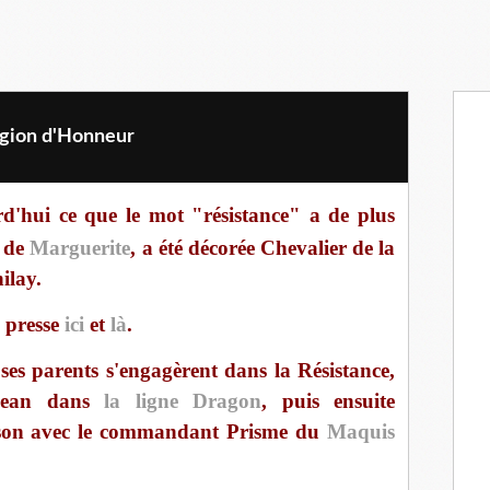
égion d'Honneur
rd'hui ce que le mot "résistance" a de plus
e de
Marguerite
, a été décorée Chevalier de la
ilay.
a presse
ici
et
là
.
es parents s'engagèrent dans la Résistance,
djean dans
la ligne Dragon
, puis ensuite
aison avec le commandant Prisme du
Maquis