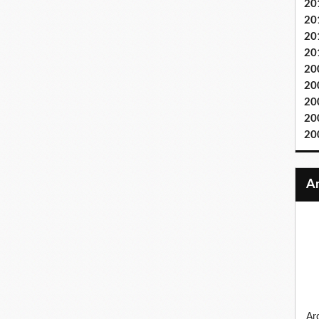
20
20
20
20
20
20
20
20
20
ardennes 1944, la bande au bossu, sur