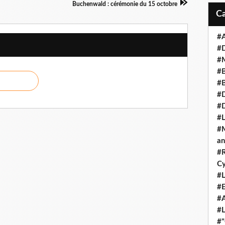
Buchenwald : cérémonie du 15 octobre
#A
#
#M
#B
#B
#D
#
#L
#M
an
#R
Cy
#L
#E
#A
#L
#"