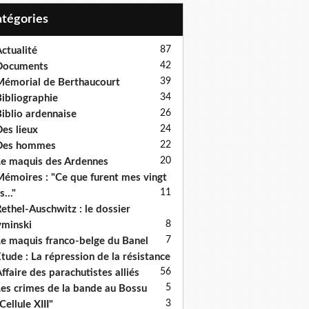
Catégories
87
ctualité
42
Documents
39
émorial de Berthaucourt
34
ibliographie
26
iblio ardennaise
24
es lieux
22
Des hommes
20
e maquis des Ardennes
émoires : "Ce que furent mes vingt
11
s..."
ethel-Auschwitz : le dossier
8
minski
7
e maquis franco-belge du Banel
tude : La répression de la résistance
5
6
ffaire des parachutistes alliés
5
es crimes de la bande au Bossu
3
Cellule XIII"