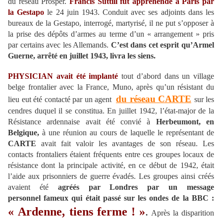
du réseau Prosper.
Francis Suttill fut appréhendé à Paris par
la Gestapo
le 24 juin 1943. Conduit avec ses adjoints dans les
bureaux de la Gestapo, interrogé, martyrisé, il ne put s’opposer à
la prise des dépôts d’armes au terme d’un « arrangement » pris
par certains avec les Allemands.
C’est dans cet esprit qu’Armel
Guerne, arrêté en juillet 1943, livra les siens.
PHYSICIAN
avait été implanté
tout d’abord dans un village
belge frontalier avec la France, Muno, après qu’un résistant du
du réseau
CARTE
lieu eut été contacté par un agent
sur les
cendres duquel il se constitua. En juillet 1942, l’état-major de la
Résistance ardennaise avait été convié à
Herbeumont, en
Belgique,
à une réunion au cours de laquelle le représentant de
CARTE
avait fait valoir les avantages de son réseau. Les
contacts frontaliers étaient fréquents entre ces groupes locaux de
résistance dont la principale activité, en ce début de 1942, était
l’aide aux prisonniers de guerre évadés. Les groupes ainsi créés
avaient été
agréés par Londres par un message
personnel fameux qui était passé sur les ondes de la BBC :
« Ardenne, tiens ferme ! »
.
Après la disparition