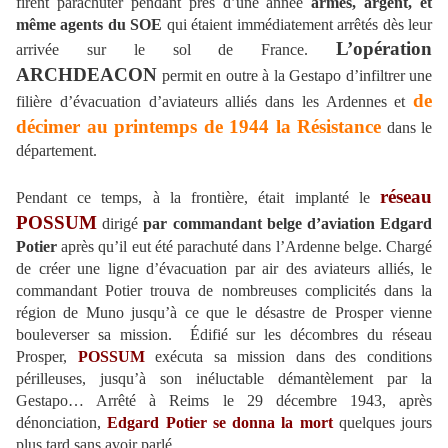
firent parachuter pendant près d’une année
armes, argent, et
même agents du SOE
qui étaient immédiatement arrêtés dès leur
L’opération
arrivée sur le sol de France.
ARCHDEACON
permit en outre à la Gestapo d’infiltrer une
de
filière d’évacuation d’aviateurs alliés dans les Ardennes et
décimer au printemps de 1944 la Résistance
dans le
département.
réseau
Pendant ce temps, à la frontière, était implanté le
POSSUM
dirigé
par commandant belge d’aviation Edgard
Potier
après qu’il eut été parachuté dans l’Ardenne belge. Chargé
de créer une ligne d’évacuation par air des aviateurs alliés, le
commandant Potier trouva de nombreuses complicités dans la
région de Muno jusqu’à ce que le désastre de Prosper vienne
bouleverser sa mission. Édifié sur les décombres du réseau
Prosper,
POSSUM
exécuta sa mission dans des conditions
périlleuses, jusqu’à son inéluctable démantèlement par la
Gestapo… Arrêté à Reims le 29 décembre 1943, après
dénonciation,
Edgard Potier se donna la mort
quelques jours
plus tard sans avoir parlé.