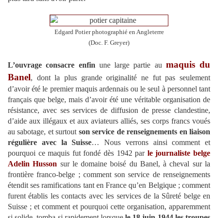
Edgard Potier photographié en Angleterre
(Doc. F. Greyer)
maquis du
L’ouvrage consacre enfin
une large partie au
Banel
, dont la plus grande originalité ne fut pas seulement
d’avoir été le premier maquis ardennais ou le seul à personnel tant
français que belge, mais d’avoir été une véritable organisation de
résistance, avec ses services de diffusion de presse clandestine,
d’aide aux illégaux et aux aviateurs alliés, ses corps francs voués
au sabotage, et surtout
son service de renseignements en liaison
régulière avec la Suisse
… Nous verrons ainsi comment et
pourquoi ce maquis fut fondé dès 1942 par
le journaliste belge
Adelin Husson
sur le domaine boisé du Banel, à cheval sur la
frontière franco-belge ; comment son service de renseignements
étendit ses ramifications tant en France qu’en Belgique ; comment
furent établis les contacts avec les services de la Sûreté belge en
Suisse ; et comment et pourquoi cette organisation, apparemment
si solide, tomba si rapidement lorsque
le 18 juin 1944 les troupes