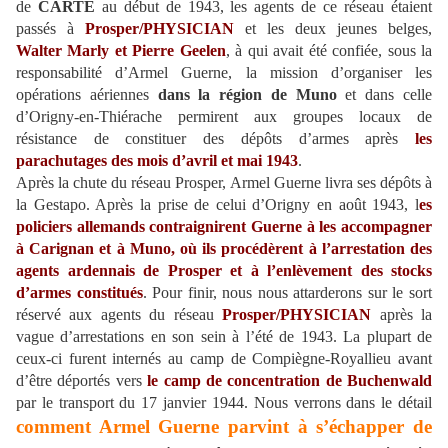
de
CARTE
au début de 1943, les agents de ce réseau étaient
passés à
Prosper/PHYSICIAN
et les deux jeunes belges,
Walter Marly et Pierre Geelen
, à qui avait été confiée, sous la
responsabilité d’Armel Guerne, la mission d’organiser les
opérations aériennes
dans la région de Muno
et dans celle
d’Origny-en-Thiérache permirent aux groupes locaux de
résistance de constituer des dépôts d’armes après
les
parachutages des mois d’avril et mai 1943
.
Après la chute du réseau Prosper, Armel Guerne livra ses dépôts à
la Gestapo. Après la prise de celui d’Origny en août 1943, l
es
policiers allemands contraignirent Guerne à les accompagner
à Carignan et à Muno, où ils procédèrent à l’arrestation des
agents ardennais de
P
rosper et à l’enlèvement des stocks
d’armes constitués
. Pour finir, nous nous attarderons sur le sort
réservé aux agents du réseau
Prosper/PHYSICIAN
après la
vague d’arrestations en son sein à l’été de 1943. La plupart de
ceux-ci furent internés au camp de Compiègne-Royallieu avant
d’être déportés vers
le camp de concentration de Buchenwald
par le transport du 17 janvier 1944. Nous verrons dans le détail
comment Armel Guerne parvint à s’échapper de