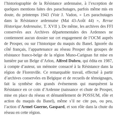
l’historiographie de la Résistance ardennaise, à l’exception de
quelques mentions faites des parachutages, parfois même mis en
doute, du printemps 1943 (Voir J. Vadon, « Les parachutages
dans la Résistance ardennaise (Mai 43-Août 44) »,
Revue
Historique Ardennaise
, T. XVII ). De même, les archives des FFI
conservées aux Archives départementales des Ardennes ne
contiennent aucun dossier sur cet engagement de l’OCM auprès
de Prosper, ou sur l’historique du maquis du Banel. Ignorée du
côté français, l’appartenance au réseau Prosper des groupes de
résistance franco-belge de la région Muno-Carignan fut mise en
lumière par un Belge d’Arlon,
Alfred Dubru
, qui édita en 1987,
à compte d’auteur, un mémoire consacré à la Résistance dans la
région de Florenville. Ce remarquable travail, effectué à partir
d’archives conservées en Belgique et de recueils de témoignages,
fait la synthèse des grands événements qui marquèrent la
Résistance en ce coin d’Ardenne (naissance et chute de Prosper,
mise en place du réseau et démantèlement de
POSSUM
, rôle et
action du maquis du Banel), même s’il ne cite pas, ou peu,
l’action d’
Armel Guerne, Gaspard
, et son rôle dans la chute du
réseau en cette région.