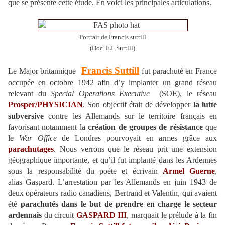
que se présente cette étude. En voici les principales articulations.
Portrait de Francis suttill
(Doc. F.J. Suttill)
Francis Suttill
Le Major britannique
fut parachuté en France
occupée en octobre 1942 afin d’y implanter un grand réseau
relevant du
Special Operations Executive
(SOE), le réseau
Prosper/
PHYSICIAN
. Son objectif était de développer
la lutte
subversive
contre les Allemands sur le territoire français en
favorisant notamment la
création de groupes de résistance
que
le
War Office
de Londres pourvoyait en armes grâce aux
parachutages
. Nous verrons que le réseau prit une extension
géographique importante, et qu’il fut implanté dans les Ardennes
sous la responsabilité du poète et écrivain
Armel Guerne
,
alias Gaspard. L’arrestation par les Allemands en juin 1943 de
deux opérateurs radio canadiens, Bertrand et Valentin, qui avaient
été
parachutés dans le but de prendre en charge le secteur
ardennais
du circuit
GASPARD III
, marquait le prélude à la fin