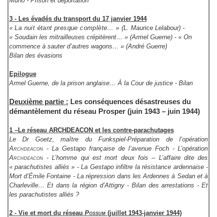
Muno -
Prison et déportation
3 - Les évadés du transport du 17 janvier 1944
« La nuit étant presque complète… »
(L. Maurice Lelabour) -
« Soudain les mitrailleuses crépitèrent… » (Armel Guerne) - « On
commence à sauter d’autres wagons… » (André Guerre)
Bilan des évasions
Epilogue
Armel Guerne, de la prison anglaise… À la Cour de justice - Bilan
Deuxième partie :
Les conséquences désastreuses du
démantèlement du réseau Prosper
(juin 1943 – juin 1944)
1 –Le réseau
ARCHDEACON
et les contre-parachutages
Le Dr Goetz, maître du Funkspiel-Préparation de l’opération
Archdeacon -
La Gestapo française de l’avenue Foch - L’opération
Archdeacon -
L’homme qui est mort deux fois – L’affaire dite des
« parachutistes alliés » - La Gestapo infiltre la résistance ardennaise -
Mort d’Émile Fontaine - La répression dans les Ardennes à Sedan et à
Charleville…
Et dans la région d’Attigny -
Bilan des arrestations - Et
les parachutistes alliés ?
2 - Vie et mort du réseau
Possum
(juillet 1943-janvier 1944)