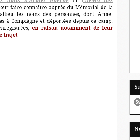
es Amis d'Armel Guerne
et
l
'AFMD des
pour faire connaître auprès du Mémorial de la
allieu les noms des personnes, dont Armel
ées à Compiègne et déportées depuis ce camp,
enregistrées,
en raison notamment de leur
e trajet
.
S