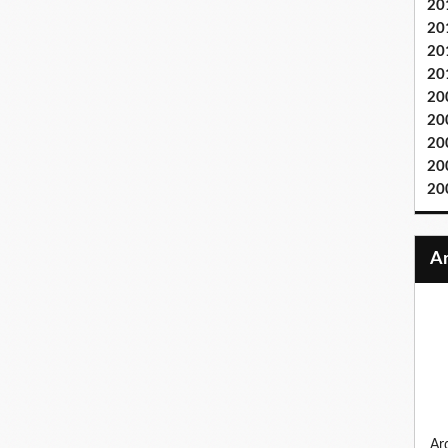
20
20
20
20
20
20
20
20
20
ardennes 1944, la bande au bossu, sur