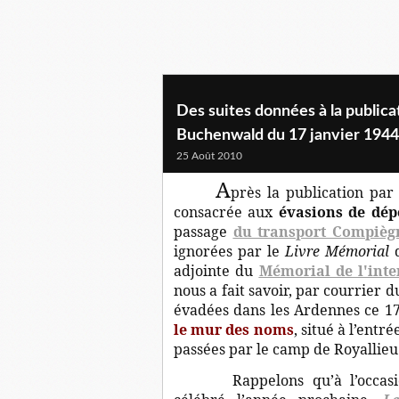
Des suites données à la publica
Buchenwald du 17 janvier 1944.
25 Août 2010
A
près la publication pa
consacrée aux
évasions de dép
passage
du transport Compièg
ignorées par le
Livre Mémorial
d
adjointe du
Mémorial de l'int
nous a fait savoir, par courrier d
évadées dans les Ardennes ce 1
le mur des noms
, situé à l’ent
passées par le camp de Royallieu
Rappelons qu’à l’occas