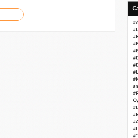
#A
#
#M
#B
#B
#D
#
#L
#M
an
#R
Cy
#L
#E
#A
#L
#"