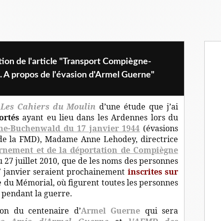
tion de l'article "Transport Compiègne-
 A propos de l'évasion d'Armel Guerne"
r
Les Cahiers du Moulin
d’une étude que j’ai
ortés
ayant eu lieu dans les Ardennes lors du
ne-Buchenwald du 17 janvier 1944
(évasions
e la FMD), Madame
Anne Lehodey, d
irectrice
ernement et de la déportation de Compiègne
u 27 juillet 2010, que
de les noms des personnes
7 janvier seraient prochainement
inscrites sur
rée du Mémorial, où figurent toutes les personnes
 pendant la guerre.
ion du
centenaire d’
Armel Guerne
qui sera