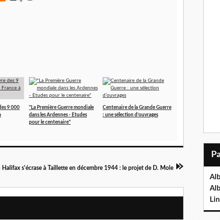
 des 9 000
"La Première Guerre mondiale
Centenaire de la Grande Guerre
à
dans les Ardennes - Etudes
: une sélection d’ouvrages
pour le centenaire"
 Halifax s'écrase à Taillette en décembre 1944 : le projet de D. Mole
Al
Al
Lin