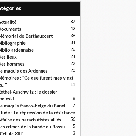
Catégories
87
ctualité
42
Documents
39
émorial de Berthaucourt
34
ibliographie
26
iblio ardennaise
24
es lieux
22
Des hommes
20
e maquis des Ardennes
émoires : "Ce que furent mes vingt
11
s..."
ethel-Auschwitz : le dossier
8
minski
7
e maquis franco-belge du Banel
tude : La répression de la résistance
5
6
ffaire des parachutistes alliés
5
es crimes de la bande au Bossu
3
Cellule XIII"