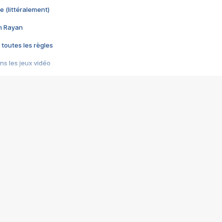
e (littéralement)
im Rayan
 toutes les règles
s les jeux vidéo
us choquant de Rockstar ? - Le scandale BULLY
e plus moche de Steam
du RÊVE tourne au CAUCHEMAR
pendant 8 heures
it… à tort
umiliés par un jeu vidéo
ire - Final Fantasy 8
ti un empire - Age of Empires