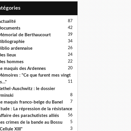
Catégories
87
ctualité
42
Documents
39
émorial de Berthaucourt
34
ibliographie
26
iblio ardennaise
24
es lieux
22
Des hommes
20
e maquis des Ardennes
émoires : "Ce que furent mes vingt
11
s..."
ethel-Auschwitz : le dossier
8
minski
7
e maquis franco-belge du Banel
tude : La répression de la résistance
5
6
ffaire des parachutistes alliés
5
es crimes de la bande au Bossu
3
Cellule XIII"