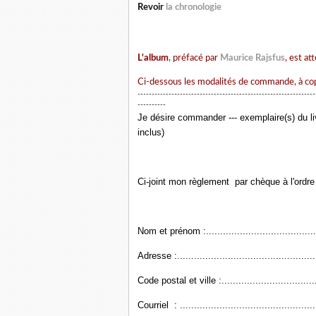
Revoir
la chronologie
L'album
, préfacé par
Maurice Rajsfus
, est at
Ci-dessous les modalités de commande, à cop
---------------------------------------------------------------
----------
Je désire commander --- exemplaire(s) du l
inclus)
Ci-joint mon règlement
par chèque à l'ordre
Nom et prénom :..........................................
Adresse :..................................................
Code postal et ville :....................................
Courriel : .................................................