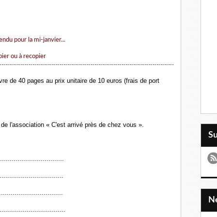
tendu pour la mi-janvier...
ier ou à recopier
------------------------------------------------------------------------------------------
ivre de 40 pages
au prix unitaire de 10 euros (frais de port
 de l'association « C'est arrivé près de chez vous ».
S
..............................
................................
..............................
.................................