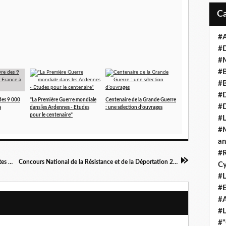
#A
#
#M
#B
#B
#D
 des 9 000
"La Première Guerre mondiale
Centenaire de la Grande Guerre
#
à
dans les Ardennes - Etudes
: une sélection d’ouvrages
pour le centenaire"
#L
#M
an
#R
Abécédaire... A comme "Affaire des parachutistes alliés" (2)
Concours National de la Résistance et de la Déportation 2007-2008
Cy
#L
#E
#A
#L
#"