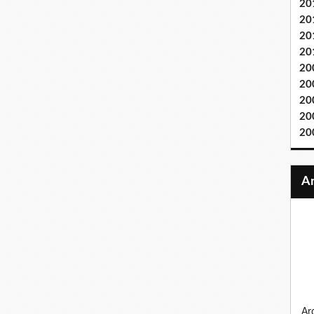
20
20
20
20
20
20
20
20
20
ardennes 1944, la bande au bossu, sur