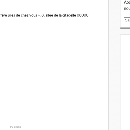
Abo
nou
rivé près de chez vous », 8, allée de la citadelle 08000
E
m
a
i
l
Publicité