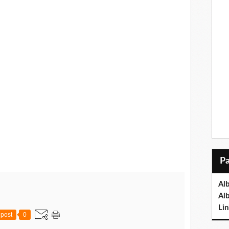
Al
Al
Lin
post
0