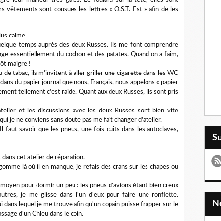
gré leur malheur très gaies. Le foulard sur la tête, elles sont
s vêtements sont cousues les lettres « O.S.T. Est » afin de les
lus calme.
quelque temps auprès des deux Russes. Ils me font comprendre
ange essentiellement du cochon et des patates. Quand on a faim,
tôt maigre !
 de tabac, ils m'invitent à aller griller une cigarette dans les WC
 dans du papier journal que nous, Français, nous appelons « papier
rement tellement c'est raide. Quant aux deux Russes, ils sont pris
elier et les discussions avec les deux Russes sont bien vite
qui je ne conviens sans doute pas me fait changer d'atelier.
Il faut savoir que les pneus, une fois cuits dans les autoclaves,
S
 dans cet atelier de réparation.
a gomme là où il en manque, je refais des crans sur les chapes ou
n moyen pour dormir un peu : les pneus d'avions
étant bien creux
autres, je me glisse dans l'un d'eux pour faire une ronflette.
lui dans lequel je me trouve afin qu'un copain puisse frapper sur le
assage d'un Chleu dans le coin.