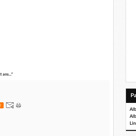
 ans..."
0
Al
Al
Lin