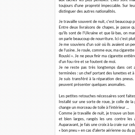
aux tâches les plus pénibles. Elles sont mal
toujours d'une propreté impeccable. Sur leur
distinguer des autres nationalités.
Je travaille souvent de nuit, c'est beaucoup p
Entre deux livraisons de chapes, je passe 
qu'ils sont de l'Ukraine et que là-bas, on m
on parle beaucoup de nourriture. Ici c'est plu
Je me souviens d'un soir où ils avaient un peu
de l'usine. Je roule, comme eux, ma cigarette
Rouski ». Je ne peux finir ma cigarette entiè
d'un fou rire et se foutent de moi.
Je ne reste pas très longtemps dans cet at
terminées : un chef portant des lunettes et à 
Je suis transféré à la réparation des pneus. 
peuvent présenter quelques anomalies.
Les petites retouches nécessaires sont faites
Installé sur une sorte de roue, je colle de l
change un morceau de toile à l'intérieur ...
Comme je travaille de nuit, je trouve un bo
et bien larges, rangés les uns contre les 
Auparavant, je fais une croix à la craie sur ce
« bon pneu » en cas d'alerte aérienne ou du p