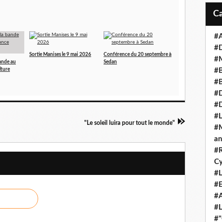
#A
#
Sortie Manises le 9 mai 2026
Conférence du 20 septembre à
#M
ande au
Sedan
lture
#B
#B
#D
#
#L
"Le soleil luira pour tout le monde"
#M
an
#R
Cy
#L
#E
#A
#L
#"