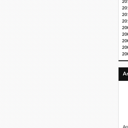
20
20
20
20
20
20
20
20
20
ardennes 1944, la bande au bossu, sur