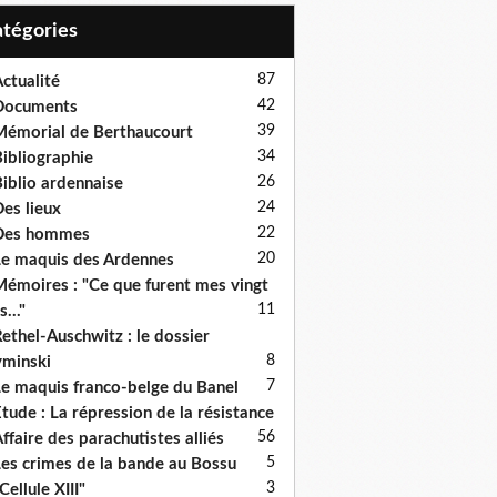
Catégories
87
ctualité
42
Documents
39
émorial de Berthaucourt
34
ibliographie
26
iblio ardennaise
24
es lieux
22
Des hommes
20
e maquis des Ardennes
émoires : "Ce que furent mes vingt
11
s..."
ethel-Auschwitz : le dossier
8
minski
7
e maquis franco-belge du Banel
tude : La répression de la résistance
5
6
ffaire des parachutistes alliés
5
es crimes de la bande au Bossu
3
Cellule XIII"