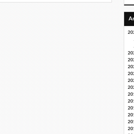
20
20
20
20
20
20
20
20
20
20
20
20
20