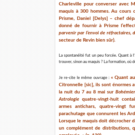
Charleville pour converser avec M
maquis à 300 hommes. Au cours de
Prisme, Daniel [Delys] – chef dép
donné de fournir à Prisme l’effe
parvenir par l’envoi de réfractaires, 
secteur de Revin bien sûr).
La spontanéité fut un peu forcée. Quant à l
trouver, sinon au maquis ? La formation, où de
« Quant au
Je re-cite le même ouvrage :
Citronnelle [sic], ils sont énormes 
la nuit du 7 au 8 mai sur
Bohémie
Astrologie
quatre-vingt-huit conta
armes antichars, quatre-vingt fu
parachutage que connurent les Ar
Lorsque le maquis doit décrocher da
un complément de distributions,
q