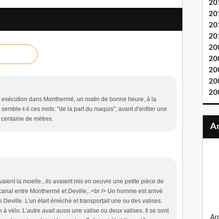
20
20
20
20
20
20
20
20
20
e exécution dans Monthermé, un matin de bonne heure, à la
 semble-t-il ces mots: "de la part du maquis", avant d'enfiler une
e centaine de mètres.
ient la moelle...ils avaient mis en oeuvre une petite pièce de
 canal entre Monthermé et Deville,..<br /> Un homme est arrivé
Deville. L’un était éméché et transportait une ou des valises.
n à vélo. L’autre avait aussi une valise ou deux valises. Il se sont
ardennes 1944, la bande au bossu, sur