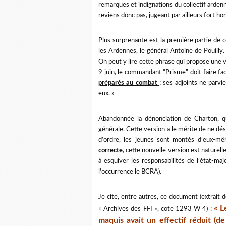
remarques et indignations du collectif ardenna
reviens donc pas, jugeant par ailleurs fort ho
Plus surprenante est la première partie de c
les Ardennes, le général Antoine de Pouilly. S
On peut y lire cette phrase qui propose une 
9 juin, le commandant “Prisme” doit faire fac
préparés au combat
; ses adjoints ne parv
eux. »
Abandonnée la dénonciation de Charton, qu
générale. Cette version a le mérite de ne dés
d’ordre, les jeunes sont montés d’eux-mê
correcte
, cette nouvelle version est naturel
à esquiver les responsabilités de l’état-maj
l'occurrence le BCRA).
Je cite, entre autres, ce document (extrait 
« L
« Archives des FFI », cote 1293 W 4) :
maquis avait un effectif réduit (