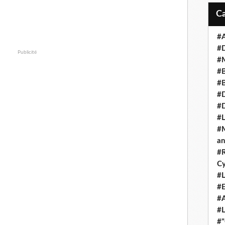
#A
#
Publicité
#M
#B
#B
#D
#
#L
#M
an
#R
Cy
#L
#E
#A
#L
#"