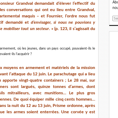
Abo
onsieur Grandval demandait d’élever l’effectif du
nou
s conversations qui ont eu lieu entre Grandval,
artemental maquis – et Fournier, l’ordre nous fut
E
ctif demandé et
d’envisager, si nous ne pouvions y
m
de mobiliser tout un secteur
. » (p. 123, il s’agissait du
a
i
l
’armement, où les jeunes, dans un pays occupé, pouvaient-ils le
vaient-ils l’acquérir ?
x moyens en armement et matériels de la mission
avant l’attaque du 12 juin. Le parachutage qui a lieu
n
apporte vingt-quatre containers ; Le 28 mai, sur
iners sont largués, quinze tonnes d’armes, dont
sils mitrailleurs, avec munitions… Le plus gros
dennes. De quoi équiper mille cinq cents hommes…
ns la nuit du 12 au 13 juin, Prisme ordonne,
après
ue les armes soient enterrées. Une corvée y est