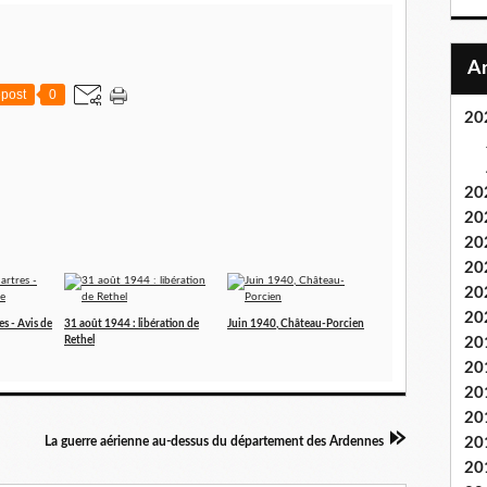
post
0
20
20
20
20
20
20
20
s - Avis de
31 août 1944 : libération de
Juin 1940, Château-Porcien
20
Rethel
20
20
20
20
La guerre aérienne au-dessus du département des Ardennes
20