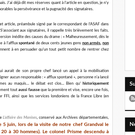
is. J’ai déjà dit mes réserves quant à l’article en question, je n’y
norables la persévérance et la pugnacité des signataires.
et article, préambule signé par le correspondant de l’ASAF dans
’associant aux signataires, il rappelle très brièvement les faits.
version inédite des causes du drame : « Malheureusement, dès le
e à l’afflux
spontané
de deux cents jeunes gens
non armés
,
non
iennent à en persuader qu’un tout petit nombre de rentrer chez
i aurait de son propre chef lancé un appel à la mobilisation
igner aucun responsable : « afflux spontané », personne n’a lancé
S
mes au maquis… le débat est clos... Bien qu’
historiquement
lement tout
aussi fausse
que la première et vise, encore une fois,
or FFI, ainsi que les services londoniens de la France Libre (en
de
L’affaire des Manises
, conservé aux Archives départementales,
e 5 juin, lors de la visite de notre chef Grandval le
de 20 à 30 hommes). Le colonel Prisme descendu à