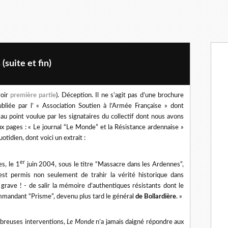
(suite et fin)
voir
première partie
). Déception. Il ne s’agit pas d’une brochure
liée par l’ « Association Soutien à l’Armée Française » dont
 au point voulue par les signataires du collectif dont nous avons
ux pages : « Le journal “Le Monde” et la Résistance ardennaise »
otidien, dont voici un extrait :
er
s, le 1
juin 2004, sous le titre “Massacre dans les Ardennes”,
est permis non seulement de trahir la vérité historique dans
s grave ! - de salir la mémoire d’authentiques résistants dont le
ommandant “Prisme”, devenu plus tard le général
de Bollardière
. »
breuses interventions,
Le Monde
n’a jamais daigné répondre aux