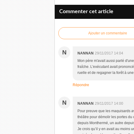
Commenter cet article
Ajouter un commentaire
N
NANNAN
29/11/2017 14:04
Mon père m'avait aussi parlé d'un
fraîche. L'exécutant avait prononcé
ruelle et de regagner la forêt à un
Répondre
N
NANNAN
29/11/2017 14:00
Pour preuve que les maquisards ava
théâtre pour démolir les portes du
depuis Monthermé, un autre depuis 
Je crois qu’il y en avait au moins u