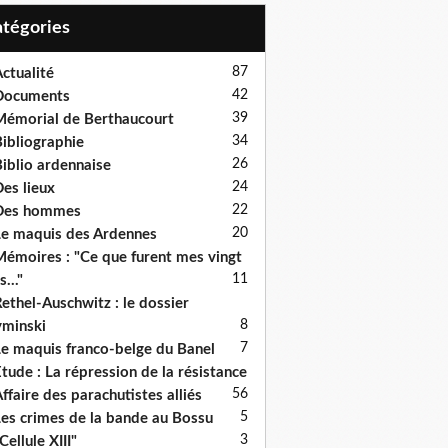
Catégories
87
ctualité
42
Documents
39
émorial de Berthaucourt
34
ibliographie
26
iblio ardennaise
24
es lieux
22
Des hommes
20
e maquis des Ardennes
émoires : "Ce que furent mes vingt
11
s..."
ethel-Auschwitz : le dossier
8
minski
7
e maquis franco-belge du Banel
tude : La répression de la résistance
5
6
ffaire des parachutistes alliés
5
es crimes de la bande au Bossu
3
Cellule XIII"