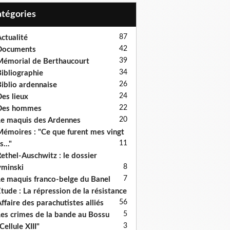
Catégories
87
ctualité
42
Documents
39
émorial de Berthaucourt
34
ibliographie
26
iblio ardennaise
24
es lieux
22
Des hommes
20
e maquis des Ardennes
émoires : "Ce que furent mes vingt
11
s..."
ethel-Auschwitz : le dossier
8
minski
7
e maquis franco-belge du Banel
tude : La répression de la résistance
5
6
ffaire des parachutistes alliés
5
es crimes de la bande au Bossu
3
Cellule XIII"