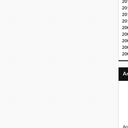
20
20
20
20
20
20
20
20
20
ardennes 1944, la bande au bossu, sur