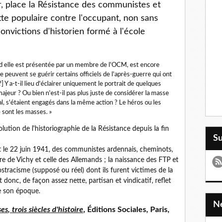
, place la Résistance des communistes et
tte populaire contre l'occupant, non sans
convictions d'historien formé à l'école
and elle est présentée par un membre de l'OCM, est encore
peuvent se guérir certains officiels de l'après-guerre qui ont
?] Y a-t-il lieu d'éclairer uniquement le portrait de quelques
ajeur ? Ou bien n'est-il pas plus juste de considérer la masse
l, s'étaient engagés dans la même action ? Le héros ou les
e sont les masses. »
olution de l'historiographie de la Résistance depuis la fin
S
nt le 22 juin 1941, des communistes ardennais, cheminots,
ère de Vichy et celle des Allemands ; la naissance des FTP et
stracisme (supposé ou réel) dont ils furent victimes de la
donc, de façon assez nette, partisan et vindicatif, reflet
e son époque.
ses
, trois siècles d'histoire
, Éditions Sociales, Paris,