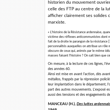
historien du mouvement ouvrier
celle des FTP au centre de la lu
afficher clairement ses solides 
marxiste.
« L'histoire de la Résistance ardennaise, qu
victime des réflexes anticommunistes dont ne 
fait de la droite le parangon de la résistance [
personnalités auxquelles on attribue un rôle m
obscure de ceux qui, animés par le même idéa
masses faisant l'histoire ? On sait bien que c
On mesure, à la lecture de ces lignes, l'év
des années 60.
Ainsi est mise en avant l'action, dès ava
métallos, frappés par la répression polici
leur implantation dans le département, l'o
part des autres mouvements. L'exposé est 
aussi des tensions et des engagements d
MANCEAU
(H.),
Des luttes ardennai
1969