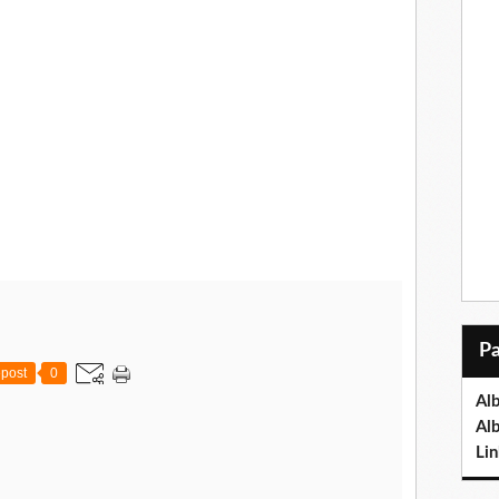
post
0
Al
Al
Lin