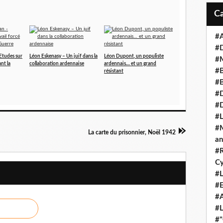
#A
#
Etudes sur
Léon Eskenasy – Un juif dans la
Léon Dupont, un populiste
#M
ant la
collaboration ardennaise
ardennais… et un grand
#B
résistant
#B
#D
#
#L
#M
La carte du prisonnier, Noël 1942
an
#R
Cy
#L
#E
#A
#L
#"