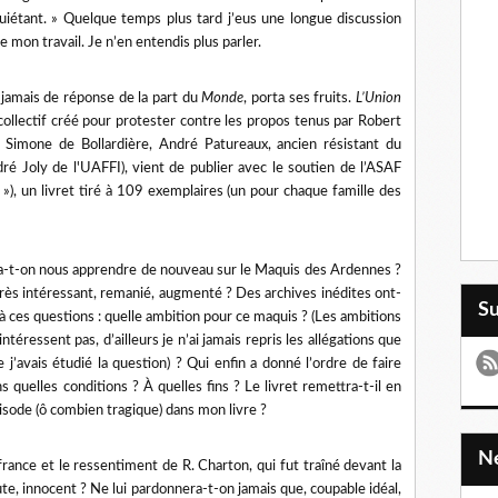
quiétant. » Quelque temps plus tard j’eus une longue discussion
 mon travail. Je n’en entendis plus parler.
jamais de réponse de la part du
Monde
, porta ses fruits.
L’Union
lectif créé pour protester contre les propos tenus par Robert
, Simone de Bollardière, André Patureaux, ancien résistant du
ré Joly de l'UAFFI), vient de publier avec le soutien de l’ASAF
 »), un livret tiré à 109 exemplaires (un pour chaque famille des
va-t-on nous apprendre de nouveau sur le Maquis des Ardennes ?
très intéressant, remanié, augmenté ? Des archives inédites ont-
S
à ces questions : quelle ambition pour ce maquis ? (Les ambitions
ntéressent pas, d’ailleurs je n’ai jamais repris les allégations que
j’avais étudié la question) ? Qui enfin a donné l’ordre de faire
quelles conditions ? À quelles fins ? Le livret remettra-t-il en
pisode (ô combien tragique) dans mon livre ?
ance et le ressentiment de R. Charton, qui fut traîné devant la
ute, innocent ? Ne lui pardonnera-t-on jamais que, coupable idéal,