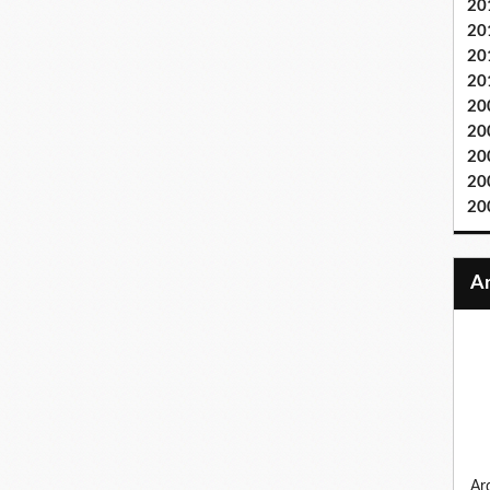
20
20
20
20
20
20
20
20
20
ardennes 1944, la bande au bossu, sur