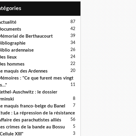
Catégories
87
ctualité
42
Documents
39
émorial de Berthaucourt
34
ibliographie
26
iblio ardennaise
24
es lieux
22
Des hommes
20
e maquis des Ardennes
émoires : "Ce que furent mes vingt
11
s..."
ethel-Auschwitz : le dossier
8
minski
7
e maquis franco-belge du Banel
tude : La répression de la résistance
5
6
ffaire des parachutistes alliés
5
es crimes de la bande au Bossu
3
Cellule XIII"