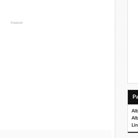
Publicité
Al
Al
Lin