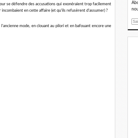
Abo
, pour se défendre des accusations qui exonéraient trop facilement
nou
r incombaient en cette affaire (et qu’ils refusèrent d’assumer) ?
E
à l’ancienne mode, en clouant au pilori et en bafouant encore une
m
a
i
l