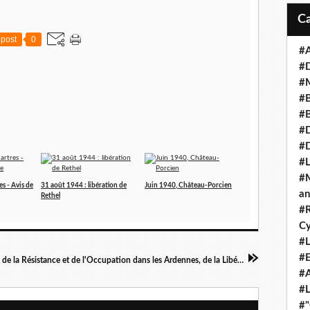
post
0
#A
#
#M
#B
#B
#D
#
#L
#M
s - Avis de
31 août 1944 : libération de
Juin 1940, Château-Porcien
an
Rethel
#R
Cy
#L
#E
Petite bibliographie de la Résistance et de l'Occupation dans les Ardennes, de la Libération à l'année 2000 (1969)
#A
#L
#"