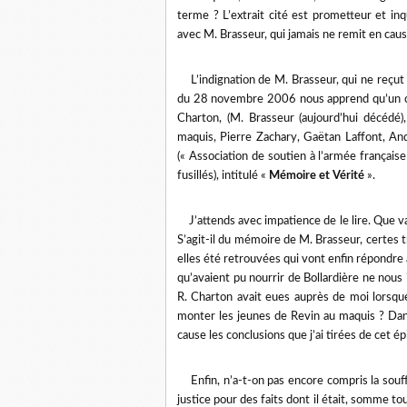
terme ? L’extrait cité est prometteur et in
avec M. Brasseur, qui jamais ne remit en cause
L’indignation de M. Brasseur, qui ne reçut 
du 28 novembre 2006 nous apprend qu’un col
Charton, (M. Brasseur (aujourd’hui décédé)
maquis, Pierre Zachary, Gaëtan Laffont, And
(« Association de soutien à l’armée française
fusillés), intitulé «
Mémoire et Vérité
».
J’attends avec impatience de le lire. Que 
S’agit-il du mémoire de M. Brasseur, certes 
elles été retrouvées qui vont enfin répondre 
qu’avaient pu nourrir de Bollardière ne nous i
R. Charton avait eues auprès de moi lorsque 
monter les jeunes de Revin au maquis ? Dans 
cause les conclusions que j’ai tirées de cet é
Enfin, n’a-t-on pas encore compris la souffr
justice pour des faits dont il était, somme to