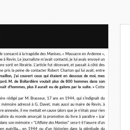
s
de
consacré à la tragédie des Manises, « Massacre en Ardenne »,
 à Revin. Le journaliste m’avait contacté, je lui avais envoyé un
 sorti en librairie. L’article fut décevant, et passait à côté des
e pris la peine de contacter Robert Charton qui lui avait, entre
 maillon, j’ai couvert ceux qui étaient en dessous de moi, mes
égard. M. de Bollardière voulait plus de 800 hommes dans son
ait d’hommes, plus il aurait eu de galons par la suite. »
Cette
e rédigé par M. Brasseur, 17 ans en 1944, qui s’indignait du
, mémoire adressé à G. Davet, mais aussi au maire de Revin, à
e annexée, il me mettait en cause (alors que je n’étais pour rien
naliste du monde amorçait la promotion du livre à paraître » (car
t dans son mémoire « “
L’Affaire des Manises
” sera-t-il l’œuvre d’un
 en guérilla… en 1944 ou d’un historien dans la plénitude du