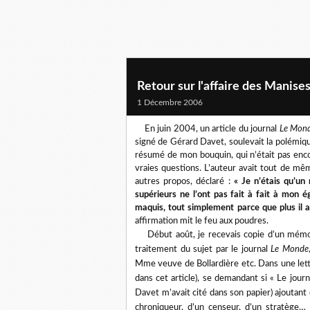
Retour sur l'affaire des Manise
1 Décembre 2006
En juin 2004, un article du journal
Le Mon
signé de Gérard Davet, soulevait la polémique
résumé de mon bouquin, qui n’était pas encore
vraies questions. L’auteur avait tout de mêm
autres propos, déclaré :
« Je n’étais qu’un
supérieurs ne l’ont pas fait à fait à mon 
maquis, tout simplement parce que plus il av
affirmation mit le feu aux poudres.
Début août, je recevais copie d’un mémoir
traitement du sujet par le journal
Le Monde
Mme veuve de Bollardière etc. Dans une lettr
dans cet article), se demandant si « Le jour
Davet m’avait cité dans son papier) ajoutan
chroniqueur, d’un censeur, d’un stratège…