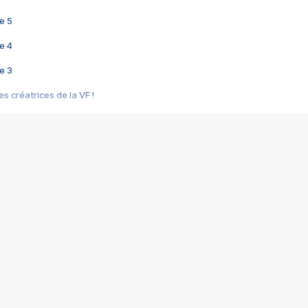
e 5
e 4
e 3
s créatrices de la VF !
e 2
e 1
e Mektoub My Love arrive enfin ! Rencontre avec Shaïn Boumedine et Sal
i : après Toni en famille
elle réalise le bouleversant Dites lui que je l'aime
ais ! Rencontre autour de Vie privée de Rebecca Zlotowski
 de Marguerite, Grave... Rencontre avec Ella Rumpf
 Les Rêveurs, un film intime sur la santé mentale