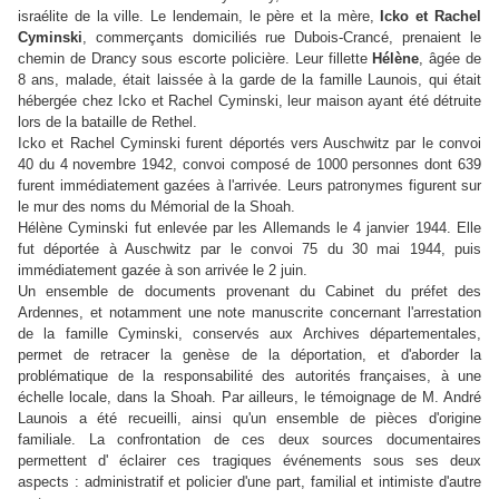
israélite de la ville. Le lendemain, le père et la mère,
Icko et Rachel
Cyminski
, commerçants domiciliés rue Dubois-Crancé, prenaient le
chemin de Drancy sous escorte policière. Leur fillette
Hélène
, âgée de
8 ans, malade, était laissée à la garde de la famille Launois, qui était
hébergée chez Icko et Rachel Cyminski, leur maison ayant été détruite
lors de la bataille de Rethel.
Icko et Rachel Cyminski furent déportés vers Auschwitz par le convoi
40 du 4 novembre 1942, convoi composé de 1000 personnes dont 639
furent immédiatement gazées à l'arrivée. Leurs patronymes figurent sur
le mur des noms du Mémorial de la Shoah.
Hélène Cyminski fut enlevée par les Allemands le 4 janvier 1944. Elle
fut déportée à Auschwitz par le convoi 75 du 30 mai 1944, puis
immédiatement gazée à son arrivée le 2 juin.
Un ensemble de documents provenant du Cabinet du préfet des
Ardennes, et notamment une note manuscrite concernant l'arrestation
de la famille Cyminski, conservés aux Archives départementales,
permet de retracer la genèse de la déportation, et d'aborder la
problématique de la responsabilité des autorités françaises, à une
échelle locale, dans la Shoah. Par ailleurs, le témoignage de M. André
Launois a été recueilli, ainsi qu'un ensemble de pièces d'origine
familiale. La confrontation de ces deux sources documentaires
permettent d' éclairer ces tragiques événements sous ses deux
aspects : administratif et policier d'une part, familial et intimiste d'autre