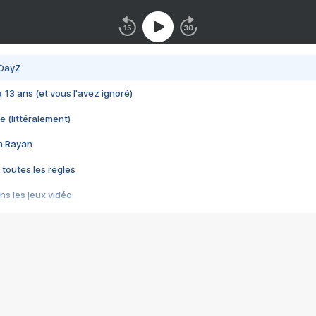
 DayZ
 a 13 ans (et vous l'avez ignoré)
e (littéralement)
im Rayan
 toutes les règles
s les jeux vidéo
us choquant de Rockstar ? - Le scandale BULLY
e plus moche de Steam
du RÊVE tourne au CAUCHEMAR
pendant 8 heures