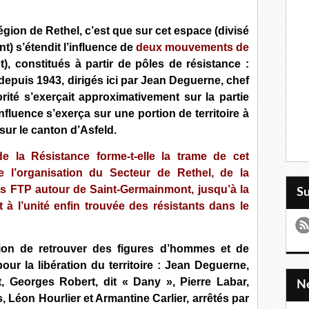
a région de Rethel, c’est que sur cet espace (divisé
t) s’étendit l’influence de
deux mouvements de
), constitués à partir de pôles de résistance :
s depuis 1943, dirigés ici par Jean Deguerne, chef
rité s’exerçait approximativement sur la partie
’influence s’exerça sur une portion de territoire à
sur le canton d’Asfeld.
 de la Résistance forme-t-elle la trame de cet
 l’organisation du Secteur de Rethel, de la
s FTP autour de Saint-Germainmont, jusqu’à la
S
et à l’unité enfin trouvée des résistants dans le
sion de retrouver des figures d’hommes et de
ur la libération du territoire : Jean Deguerne,
t, Georges Robert, dit « Dany », Pierre Labar,
 Léon Hourlier et Armantine Carlier, arrêtés par