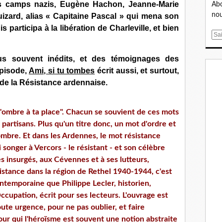
es camps nazis, Eugène Hachon, Jeanne-Marie
Abo
nou
Luizard, alias « Capitaine Pascal » qui mena son
participa à la libération de Charleville, et bien
E
m
a
us souvent inédits, et des témoignages des
i
épisode,
Ami, si tu tombes
écrit aussi, et surtout,
l
de la Résistance ardennaise.
 l'ombre à ta place". Chacun se souvient de ces mots
partisans. Plus qu'un titre donc, un mot d'ordre et
bre. Et dans les Ardennes, le mot résistance
 songer à Vercors - le résistant - et son célèbre
es insurgés, aux Cévennes et à ses lutteurs,
istance dans la région de Rethel 1940-1944, c'est
ntemporaine que Philippe Lecler, historien,
ccupation, écrit pour ses lecteurs. L'ouvrage est
oute urgence, pour ne pas oublier, et faire
ur qui l'héroïsme est souvent une notion abstraite