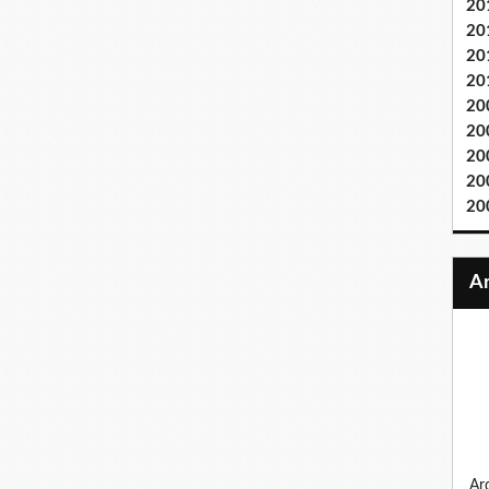
20
20
20
20
20
20
20
20
20
ardennes 1944, la bande au bossu, sur