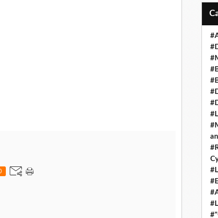
#A
#
#M
#B
#B
#D
#
#L
#M
an
#R
Cy
#L
0
#E
#A
#L
#"