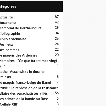
Catégories
87
ctualité
42
Documents
39
émorial de Berthaucourt
34
ibliographie
26
iblio ardennaise
24
es lieux
22
Des hommes
20
e maquis des Ardennes
émoires : "Ce que furent mes vingt
11
s..."
ethel-Auschwitz : le dossier
8
minski
7
e maquis franco-belge du Banel
tude : La répression de la résistance
5
6
ffaire des parachutistes alliés
5
es crimes de la bande au Bossu
3
Cellule XIII"