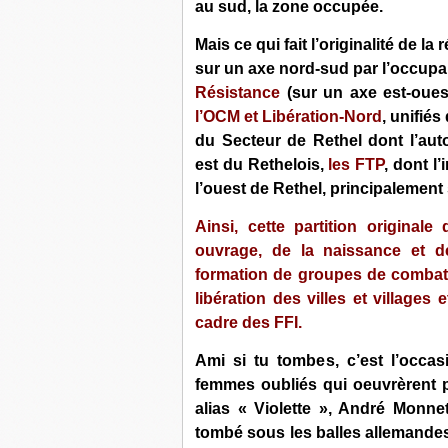
a
u sud, la zone occupée.
Mais ce qui fait l’originalité de l
sur un axe nord-sud par l’occupan
Résistance
(sur un axe est-ouest
l’OCM et Libération-Nord
, unifié
du Secteur de Rethel dont l’auto
est du Rethelois,
les FTP
, dont l
l’ouest de Rethel, principalement 
Ainsi, cette partition originale
ouvrage, de la naissance et de
formation de groupes de combat
libération des villes et villages 
cadre des FFI.
Ami si tu tombes, c’est l’occa
femmes oubliés qui oeuvrèrent po
alias « Violette », André Monne
tombé sous les balles allemandes,