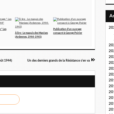
20
 " Les
Publication d'un ouvrage
À lire : Le maquis des Manises
consacré à George Poirier
(Ardennes, 1944-1945)
20
20
20
août 1944)
Un des derniers grands de la Résistance s'en va
20
20
20
20
20
20
20
20
20