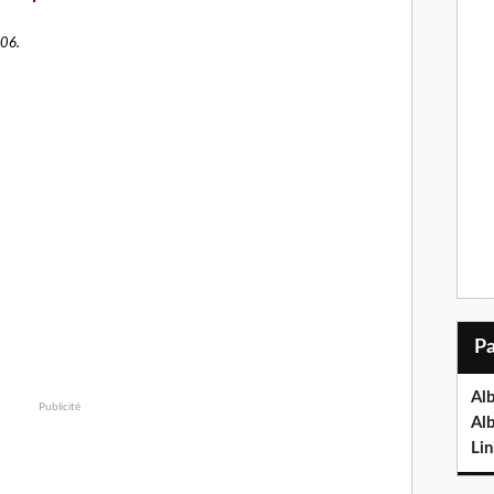
006.
Al
Publicité
Al
Lin