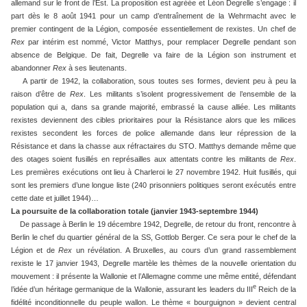
allemand sur le front de l’Est. La proposition est agréée et Léon Degrelle s’engage : il
part dès le 8 août 1941 pour un camp d’entraînement de la Wehrmacht avec le
premier contingent de la Légion, composée essentiellement de rexistes. Un chef de
Rex
par intérim est nommé, Victor Matthys, pour remplacer Degrelle pendant son
absence de Belgique. De fait, Degrelle va faire de la Légion son instrument et
abandonner
Rex
à ses lieutenants.
A partir de 1942, la collaboration, sous toutes ses formes, devient peu à peu la
raison d’être de
Rex
. Les militants s’isolent progressivement de l’ensemble de la
population qui a, dans sa grande majorité, embrassé la cause alliée. Les militants
rexistes deviennent des cibles prioritaires pour la Résistance alors que les milices
rexistes secondent les forces de police allemande dans leur répression de la
Résistance et dans la chasse aux réfractaires du STO. Matthys demande même que
des otages soient fusillés en représailles aux attentats contre les militants de
Rex
.
Les premières exécutions ont lieu à Charleroi le 27 novembre 1942. Huit fusillés, qui
sont les premiers d’une longue liste (240 prisonniers politiques seront exécutés entre
cette date et juillet 1944)…
La poursuite de la collaboration totale (janvier 1943-septembre 1944)
De passage à Berlin le 19 décembre 1942, Degrelle, de retour du front, rencontre à
Berlin le chef du quartier général de la SS, Gottlob Berger. Ce sera pour le chef de la
Légion et de
Rex
un révélation. A Bruxelles, au cours d’un grand rassemblement
rexiste le 17 janvier 1943, Degrelle martèle les thèmes de la nouvelle orientation du
mouvement : il présente la Wallonie et l’Allemagne comme une même entité, défendant
e
l’idée d’un héritage germanique de la Wallonie, assurant les leaders du III
Reich de la
fidélité inconditionnelle du peuple wallon. Le thème « bourguignon » devient central