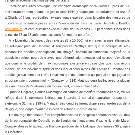
venger directement la mort de ses partisans.
L’arrivée des Alliés provoque une escalade dramatique de la violence : près de 350
collaborateurs sont abattus en juin et juillet 1944 (chaque jour, un collaborateur est tué
à Charleroi) ! Les représailles rexistes vont s’exercer dans le cadre des mesures de
« contre-terrorisme » prises après l’exécution du frère de Léon Degrelle à Bouillon
(
voir article
), et vont culminer avec la tuerie de Courcelles (27 personnes tuées dans
la nuit du 17 au 18 août, dont plusieurs femmes et un prêtre).
A la Libération, la plupart des rexistes (5 à 10 000) fuirent avec l’armée allemande,
se réfugiant près de Hanovre. A son procès, Matthys dira que la politique de
Rex
pendant les années d’occupation, fut, malgré l’hostilité de l’immense majorité de la
population belge, poursuivie avec une détermination aveugle qui ne peut s’expliquer
que comme le produit de « l’extraordinaire existence en vase clos que nous avons
menée, de cet isolement spirituel dans lequel nous avons été confinés. Pendant ces
années, je n’ai connu, et je n’ai jamais vu que des hommes qui pensaient, qui jugeaient
et qui sentaient comme moi. » (Conway, p. 314) Matthys sera fusillé, avec la plupart
des membres de l’état-major du mouvement, en novembre 1947.
Quant à Degrelle, il quitta l’Allemagne en flamme de manière rocambolesque, trouva
refuge dans la péninsule ibérique où il parvint à se faire naturaliser espagnol. Il
s’éteignit le 31 mars 1994 à Malaga. Ses cendres furent dispersées au-dessus de la
Belgique, son corps ayant été interdit de retour sur ordre du roi.
Un ouvrage nécessaire à la compréhension de la Belgique contemporaine. Au delà
de la personnalité de Degrelle et de l’action du mouvement
Rex
, le livre de Martin
Conway dresse le tableau de l’histoire politique de la Belgique des années 30 jusqu’à
la Libération.