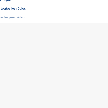
 toutes les règles
s les jeux vidéo
us choquant de Rockstar ? - Le scandale BULLY
e plus moche de Steam
du RÊVE tourne au CAUCHEMAR
pendant 8 heures
it… à tort
umiliés par un jeu vidéo
ire - Final Fantasy 8
ti un empire - Age of Empires
story DOFUS
tard, il crée l'un des pires jeux de tous les temps, MindsEye.