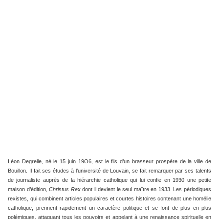
Léon Degrelle, né le 15 juin 19O6, est le fils d’un brasseur prospère de la ville de
Bouillon. Il fait ses études à l’université de Louvain, se fait remarquer par ses talents
de journaliste auprès de la hiérarchie catholique qui lui confie en 1930 une petite
maison d’édition,
Christus Rex
dont il devient le seul maître en 1933. Les périodiques
rexistes, qui combinent articles populaires et courtes histoires contenant une homélie
catholique, prennent rapidement un caractère politique et se font de plus en plus
polémiques, attaquant tous les pouvoirs et appelant à une renaissance spirituelle en