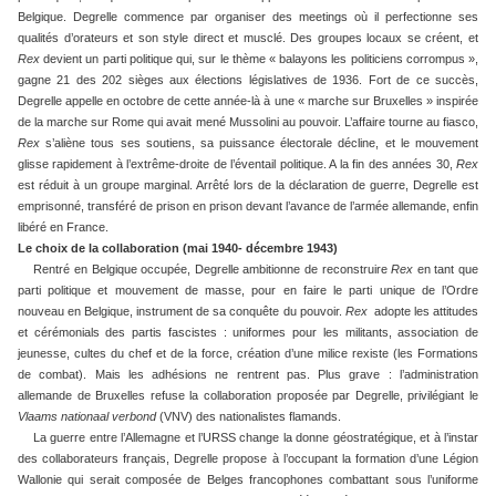
Belgique. Degrelle commence par organiser des meetings où il perfectionne ses
qualités d’orateurs et son style direct et musclé. Des groupes locaux se créent, et
Rex
devient un parti politique qui, sur le thème « balayons les politiciens corrompus »,
gagne 21 des 202 sièges aux élections législatives de 1936. Fort de ce succès,
Degrelle appelle en octobre de cette année-là à une « marche sur Bruxelles » inspirée
de la marche sur Rome qui avait mené Mussolini au pouvoir. L’affaire tourne au fiasco,
Rex
s’aliène tous ses soutiens, sa puissance électorale décline, et le mouvement
glisse rapidement à l’extrême-droite de l’éventail politique. A la fin des années 30,
Rex
est réduit à un groupe marginal. Arrêté lors de la déclaration de guerre, Degrelle est
emprisonné, transféré de prison en prison devant l’avance de l’armée allemande, enfin
libéré en France.
Le choix de la collaboration (mai 1940- décembre 1943)
Rentré en Belgique occupée, Degrelle ambitionne de reconstruire
Rex
en tant que
parti politique et mouvement de masse, pour en faire le parti unique de l’Ordre
nouveau en Belgique, instrument de sa conquête du pouvoir.
Rex
adopte les attitudes
et cérémonials des partis fascistes : uniformes pour les militants, association de
jeunesse, cultes du chef et de la force, création d’une milice rexiste (les Formations
de combat). Mais les adhésions ne rentrent pas. Plus grave : l’administration
allemande de Bruxelles refuse la collaboration proposée par Degrelle, privilégiant le
Vlaams nationaal verbond
(VNV) des nationalistes flamands.
La guerre entre l’Allemagne et l’URSS change la donne géostratégique, et à l’instar
des collaborateurs français, Degrelle propose à l’occupant la formation d’une Légion
Wallonie qui serait composée de Belges francophones combattant sous l’uniforme