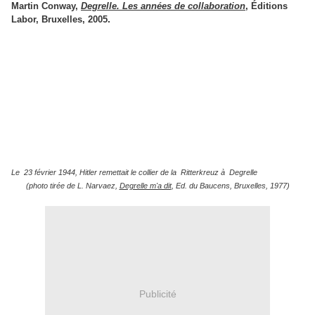
Martin Conway,
Degrelle. Les années de collaboration
, Éditions
.
Labor, Bruxelles, 2005
Le 23 février 1944, Hitler remettait le collier de la Ritterkreuz à Degrelle
(photo tirée de L. Narvaez,
Degrelle m'a dit
, Ed. du Baucens, Bruxelles, 1977)
Publicité