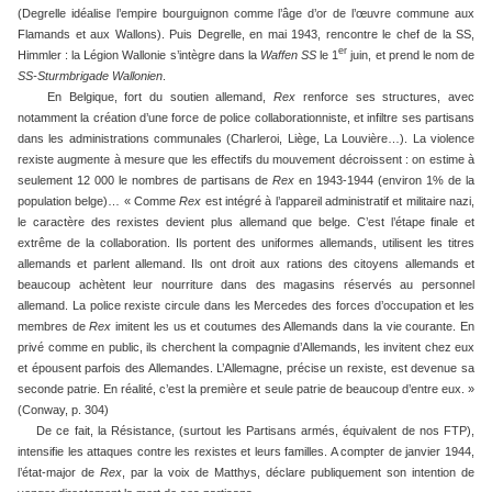
(Degrelle idéalise l’empire bourguignon comme l’âge d’or de l’œuvre commune aux
Flamands et aux Wallons). Puis Degrelle, en mai 1943, rencontre le chef de la SS,
er
Himmler : la Légion Wallonie s’intègre dans la
Waffen SS
le 1
juin, et prend le nom de
SS-Sturmbrigade Wallonien
.
En Belgique, fort du soutien allemand,
Rex
renforce ses structures, avec
notamment la création d’une force de police collaborationniste, et infiltre ses partisans
dans les administrations communales (Charleroi, Liège, La Louvière…). La violence
rexiste augmente à mesure que les effectifs du mouvement décroissent : on estime à
seulement 12 000 le nombres de partisans de
Rex
en 1943-1944 (environ 1% de la
population belge)… « Comme
Rex
est intégré à l’appareil administratif et militaire nazi,
le caractère des rexistes devient plus allemand que belge. C’est l’étape finale et
extrême de la collaboration. Ils portent des uniformes allemands, utilisent les titres
allemands et parlent allemand. Ils ont droit aux rations des citoyens allemands et
beaucoup achètent leur nourriture dans des magasins réservés au personnel
allemand. La police rexiste circule dans les Mercedes des forces d’occupation et les
membres de
Rex
imitent les us et coutumes des Allemands dans la vie courante. En
privé comme en public, ils cherchent la compagnie d’Allemands, les invitent chez eux
et épousent parfois des Allemandes. L’Allemagne, précise un rexiste, est devenue sa
seconde patrie. En réalité, c’est la première et seule patrie de beaucoup d’entre eux. »
(Conway, p. 304)
De ce fait, la Résistance, (surtout les Partisans armés, équivalent de nos FTP),
intensifie les attaques contre les rexistes et leurs familles. A compter de janvier 1944,
l’état-major de
Rex
, par la voix de Matthys, déclare publiquement son intention de