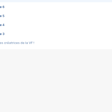
e 6
e 5
e 4
e 3
s créatrices de la VF !
e 2
e 1
e Mektoub My Love arrive enfin ! Rencontre avec Shaïn Boumedine et Sal
i : après Toni en famille
elle réalise le bouleversant Dites lui que je l'aime
ais ! Rencontre autour de Vie privée de Rebecca Zlotowski
 de Marguerite, Grave... Rencontre avec Ella Rumpf