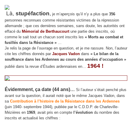
Là,
stupéfaction
,
je m’aperçois qu’il n’y a plus que
356
personnes reconnues comme résistantes victimes de la répression
allemande ; que ces dernières semaines, sans doute, les autorités ont
effacé du
Mémorial de Berthaucourt
une partie des inscrits, où
comme le sait tout un chacun sont inscrits les
« Morts au combat et
fusillés dans la Résistance »
…
Je relis la page de l’ouvrage en question, et je me rassure. Non, l’auteur
cite les chiffres donnés par
Jacques Vadon
dans
« Le bilan de la
souffrance dans les Ardennes au cours des années d’occupation »
1964
!
publié dans la revue d’Études ardennaises en…
Évidemment, ça date (44 ans)…
Si l’auteur s’était penché plus
avant sur la question, il aurait noté que le même Jacques Vadon, dans
sa
Contribution à l’histoire de la Résistance dans les Ardennes
(juin 1940- septembre 1944), publiée par le C.D.D.P. de Charleville-
Mézières en
1969
, avait pris en compte
l’évolution
du nombre des
inscrits et actualisé les chiffres :