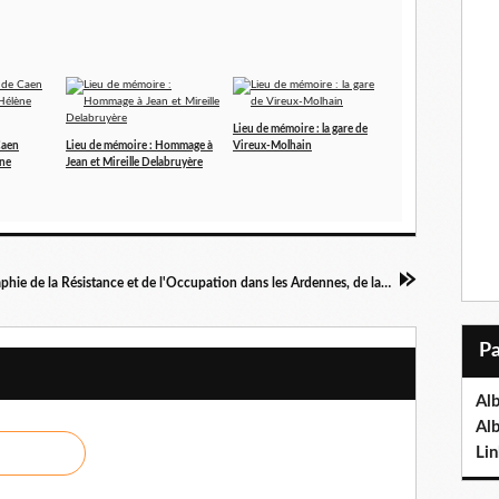
Lieu de mémoire : la gare de
Caen
Lieu de mémoire : Hommage à
Vireux-Molhain
ène
Jean et Mireille Delabruyère
Petite bibliographie de la Résistance et de l'Occupation dans les Ardennes, de la Libération à l'année 2000 (1952)
Al
Al
Lin