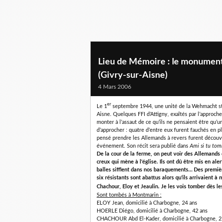
Lieu de Mémoire : le monument
(Givry-sur-Aisne)
4 Mars 2006
er
Le 1
septembre 1944, une unité de la Wehmacht st
Aisne. Quelques FFI d’Attigny, exaltés par l’approc
monter à l’assaut de ce qu’ils ne pensaient être qu’u
d’approcher : quatre d’entre eux furent fauchés en pl
pensé prendre les Allemands à revers furent découv
événement. Son récit sera publié dans
Ami si tu tom
De la cour de la ferme, on peut voir des Allemands 
creux qui mène à l'église. Ils ont dû être mis en ale
balles sifflent dans nos baraquements… Des première
six résistants sont abattus alors qu'ils arrivaient
Chachour, Eloy et Jeaulin. Je les vois tomber dès les
Sont tombés à Montmarin :
ELOY Jean, domicilié à Charbogne, 24 ans
HOERLE Diégo, domicilié à Charbogne, 42 ans
CHACHOUR Abd El-Kader, domicilié à Charbogne, 2