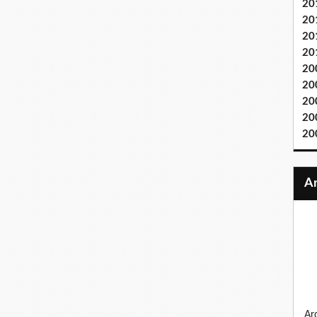
20
20
20
20
20
20
20
20
20
ardennes 1944, la bande au bossu, sur