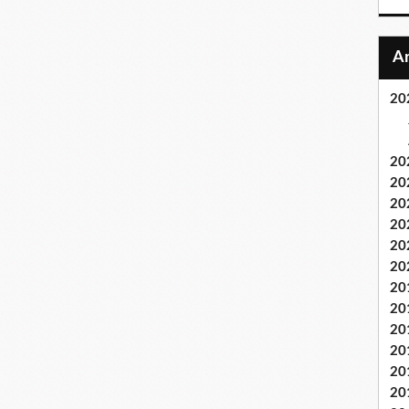
20
20
20
20
20
20
20
20
20
20
20
20
20