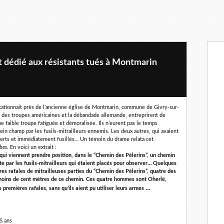
 dédié aux résistants tués à Montmarin
ationnait près de l’ancienne église de Montmarin, commune de Givry-sur-
he des troupes américaines et la débandade allemande, entreprirent de
ne faible troupe fatiguée et démoralisée. Ils n’eurent pas le temps
ein champ par les fusils-mitrailleurs ennemis. Les deux autres, qui avaient
erts et immédiatement fusillés… Un témoin du drame relata cet
bes
. En voici un extrait :
qui viennent prendre position, dans le “Chemin des Pèlerins”, un chemin
r­te par les fusils-mitrailleurs qui étaient placés pour observer… Quelques
s rafales de mitrailleuses parties du “Chemin des Pèlerins”, quatre des
 à moins de cent mètres de ce chemin. Ces quatre hom­mes sont Oherlé,
…
 pre­mières rafales, sans qu’ils aient pu utiliser leurs armes
5 ans