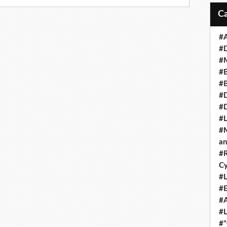
#A
#
#M
#B
#B
#D
#
#L
#M
an
#R
Cy
#L
#E
#A
#L
#"