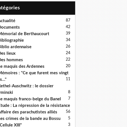
Catégories
87
ctualité
42
Documents
39
émorial de Berthaucourt
34
ibliographie
26
iblio ardennaise
24
es lieux
22
Des hommes
20
e maquis des Ardennes
émoires : "Ce que furent mes vingt
11
s..."
ethel-Auschwitz : le dossier
8
minski
7
e maquis franco-belge du Banel
tude : La répression de la résistance
5
6
ffaire des parachutistes alliés
5
es crimes de la bande au Bossu
3
Cellule XIII"