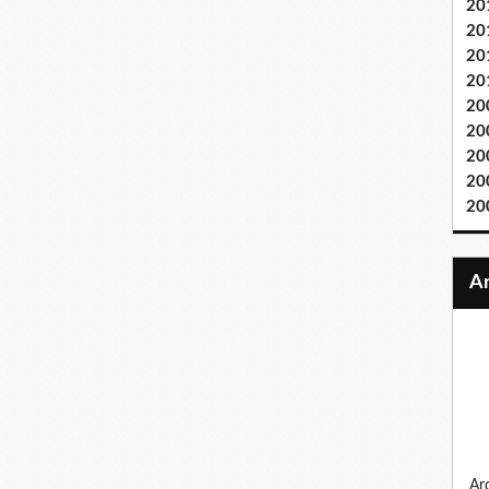
20
20
20
20
20
20
20
20
20
ardennes 1944, la bande au bossu, sur