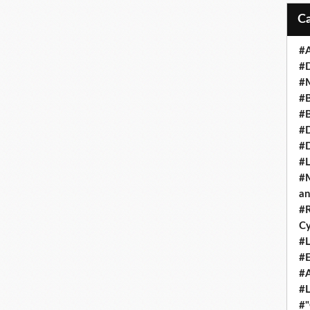
#A
#
#M
#B
#B
#D
#
#L
#M
an
#R
Cy
#L
#E
#A
#L
#"