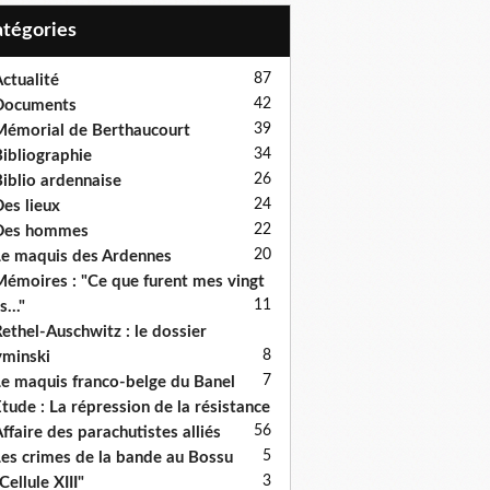
Catégories
87
ctualité
42
Documents
39
émorial de Berthaucourt
34
ibliographie
26
iblio ardennaise
24
es lieux
22
Des hommes
20
e maquis des Ardennes
émoires : "Ce que furent mes vingt
11
s..."
ethel-Auschwitz : le dossier
8
minski
7
e maquis franco-belge du Banel
tude : La répression de la résistance
5
6
ffaire des parachutistes alliés
5
es crimes de la bande au Bossu
3
Cellule XIII"